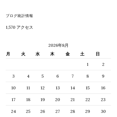
セ
ブログ統計情報
カ
1,570 アクセス
ン
ダ
2026年8月
リ
月
火
水
木
金
土
日
ー
1
2
サ
3
4
5
6
7
8
9
イ
10
11
12
13
14
15
16
ド
バ
17
18
19
20
21
22
23
ー
24
25
26
27
28
29
30