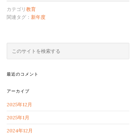
カテゴリ
教育
関連タグ：
新年度
最
こ
の
初
サ
の
イ
最近のコメント
サ
ト
を
イ
アーカイブ
検
ド
索
2025年12月
バ
す
る
2025年1月
ー
2024年12月