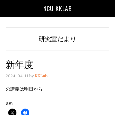
Skip
Skip
Skip
NCU KKLAB
to
to
to
main
primary
secondary
content
sidebar
sidebar
研究室だより
新年度
2024-04-11
by
KKLab
の講義は明日から
共有: