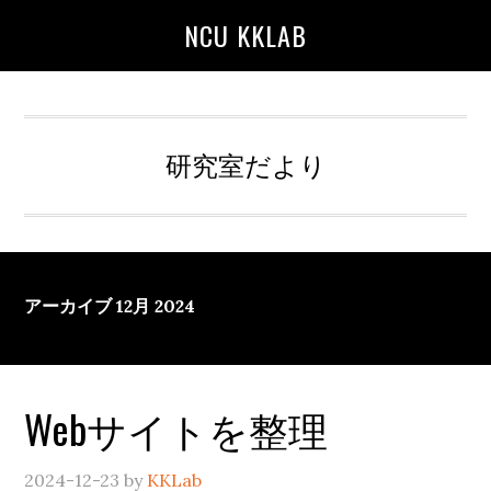
Skip
Skip
Skip
NCU KKLAB
to
to
to
main
primary
secondary
content
sidebar
sidebar
研究室だより
アーカイブ 12月 2024
Webサイトを整理
2024-12-23
by
KKLab