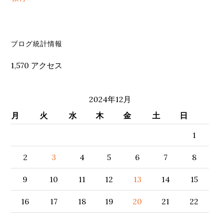
セ
ブログ統計情報
カ
1,570 アクセス
ン
ダ
2024年12月
リ
月
火
水
木
金
土
日
ー
1
サ
2
3
4
5
6
7
8
イ
9
10
11
12
13
14
15
ド
バ
16
17
18
19
20
21
22