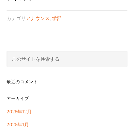
カテゴリ
アナウンス
,
学部
最
こ
の
初
サ
の
イ
最近のコメント
サ
ト
を
イ
アーカイブ
検
ド
索
2025年12月
バ
す
る
2025年1月
ー