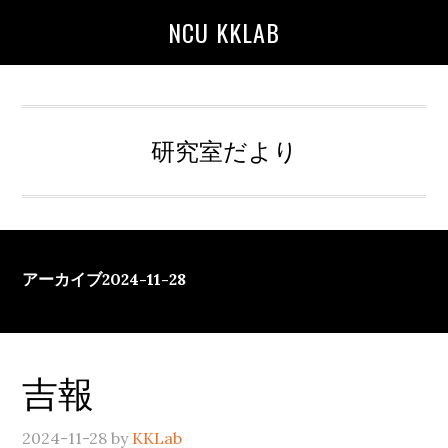
Skip
Skip
Skip
NCU KKLAB
to
to
to
main
primary
secondary
content
sidebar
sidebar
研究室だより
アーカイブ2024-11-28
吉報
2024-11-28
by
KKLab