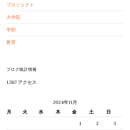
プロジェクト
大学院
学部
教育
セ
ブログ統計情報
カ
1,567 アクセス
ン
ダ
2024年11月
リ
月
火
水
木
金
土
日
ー
1
2
3