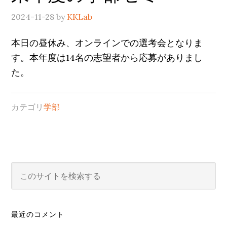
2024-11-28
by
KKLab
本日の昼休み、オンラインでの選考会となりま
す。本年度は14名の志望者から応募がありまし
た。
カテゴリ
学部
最
こ
の
初
サ
の
イ
最近のコメント
サ
ト