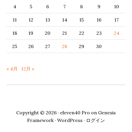
サ
4
5
6
7
8
9
10
イ
11
12
13
14
15
16
17
ド
バ
18
19
20
21
22
23
24
ー
25
26
27
28
29
30
« 4月
12月 »
Copyright © 2026 ·
eleven40 Pro
on
Genesis
Framework
·
WordPress
·
ログイン